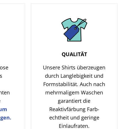
QUALITÄT
lose
Unsere Shirts überzeugen
s
durch Langlebigkeit und
Formstabilität. Auch nach
hten
mehrmaligem Waschen
e
garantiert die
zum
Reaktivfärbung Farb-
gen.
echtheit und geringe
Einlaufraten.