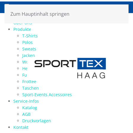
Zum Hauptinhalt springen
Home
Über Uns
Produkte
T-Shirts
Polos
Sweats
Jacken
Workwear
Hemden / Blusen
Funktions-Shirts/Sports
Frottee
Taschen
Sport-Events Accessoires
Service-Infos
Katalog
AGB
Druckvorlagen
Kontakt